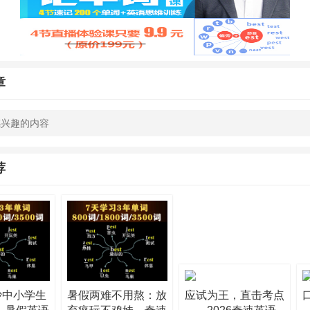
章
荐
长沙中小学生
暑假两难不用熬：放
应试为王，直击考点