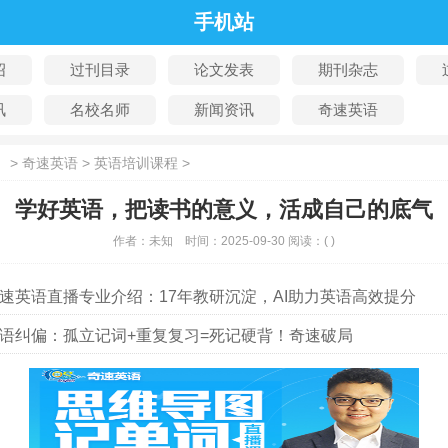
手机站
绍
过刊目录
论文发表
期刊杂志
讯
名校名师
新闻资讯
奇速英语
：
>
奇速英语
>
英语培训课程
>
学好英语，把读书的意义，活成自己的底气
作者：
未知
时间：
2025-09-30
阅读：
(
)
速英语直播专业介绍：17年教研沉淀，AI助力英语高效提分
语纠偏：孤立记词+重复复习=死记硬背！奇速破局