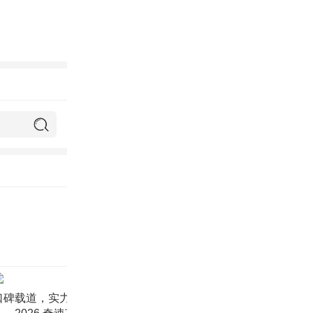
口碑载道，实力见证
名师护航，精准提分
玩学结合，全能