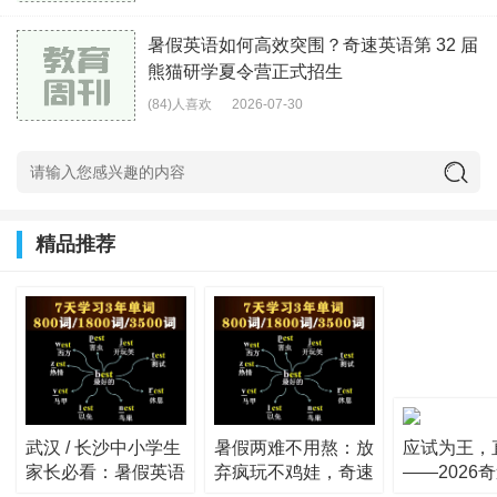
暑假英语如何高效突围？奇速英语第 32 届
熊猫研学夏令营正式招生
(84)人喜欢
2026-07-30
精品推荐
武汉 / 长沙中小学生
暑假两难不用熬：放
应试为王，
家长必看：暑假英语
弃疯玩不鸡娃，奇速
——2026
超车捷径
英语夏令
夏令营，破