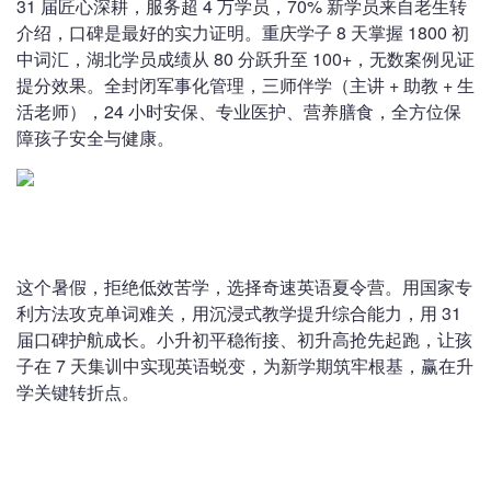
31 届匠心深耕，服务超 4 万学员，70% 新学员来自老生转
介绍，口碑是最好的实力证明。重庆学子 8 天掌握 1800 初
中词汇，湖北学员成绩从 80 分跃升至 100+，无数案例见证
提分效果。全封闭军事化管理，三师伴学（主讲 + 助教 + 生
活老师），24 小时安保、专业医护、营养膳食，全方位保
障孩子安全与健康。
这个暑假，拒绝低效苦学，选择奇速英语夏令营。用国家专
利方法攻克单词难关，用沉浸式教学提升综合能力，用 31
届口碑护航成长。小升初平稳衔接、初升高抢先起跑，让孩
子在 7 天集训中实现英语蜕变，为新学期筑牢根基，赢在升
学关键转折点。