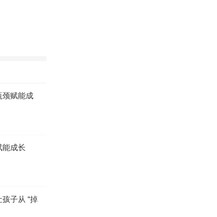
瓶颈赋能成
赋能成长
孩子从 “掉