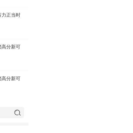
蓄力正当时
锁高分新可
锁高分新可