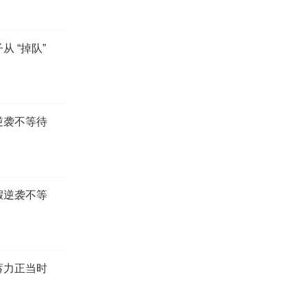
 “掉队”
逆袭不等待
假逆袭不等
蓄力正当时