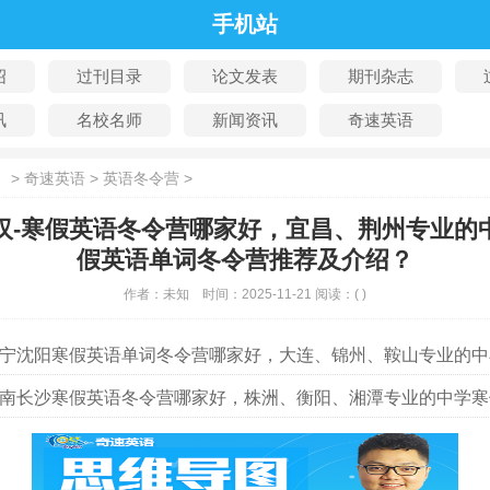
手机站
绍
过刊目录
论文发表
期刊杂志
讯
名校名师
新闻资讯
奇速英语
：
>
奇速英语
>
英语冬令营
>
汉-寒假英语冬令营哪家好，宜昌、荆州专业的
假英语单词冬令营推荐及介绍？
作者：
未知
时间：
2025-11-21
阅读：
(
)
宁沈阳寒假英语单词冬令营哪家好，大连、锦州、鞍山专业的中小学寒假英语单词冬令营
南长沙寒假英语冬令营哪家好，株洲、衡阳、湘潭专业的中学寒假英语单词冬令营