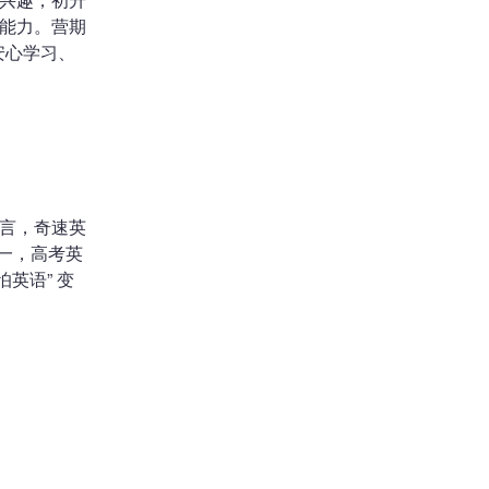
能力。营期
安心学习、
言，奇速英
一，高考英
英语” 变