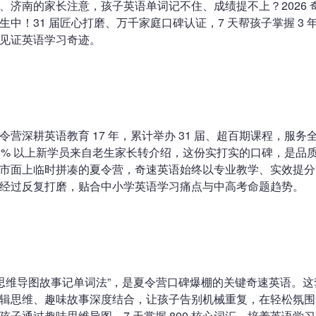
、济南的家长注意，孩子英语单词记不住、成绩提不上？2026 
生中！31 届匠心打磨、万千家庭口碑认证，7 天帮孩子掌握 3 
见证英语学习奇迹。
营深耕英语教育 17 年，累计举办 31 届、超百期课程，服务全国
0% 以上新学员来自老生家长转介绍，这份实打实的口碑，是品
市面上临时拼凑的夏令营，奇速英语始终以专业教学、实效提分
经过反复打磨，贴合中小学英语学习痛点与中高考命题趋势。
“思维导图故事记单词法”，是夏令营口碑爆棚的关键奇速英语。
辑思维、趣味故事深度结合，让孩子告别机械重复，在轻松氛围
孩子通过趣味思维导图，7 天掌握 800 核心词汇，培养英语学