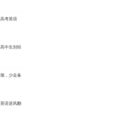
战高考英语
方高中生别轻
瓶颈，少走备
，英语逆风翻