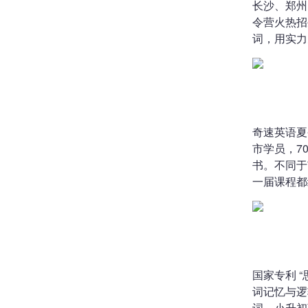
长沙、郑州
令营火热招
词，用实力
奇速英语夏令
市学员，7
书。不同于
一届课程都
国家专利 
词记忆与逻
词。小升初