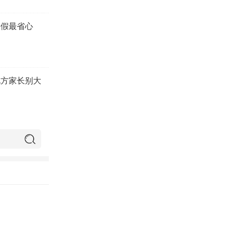
暑假最省心
北方家长别大