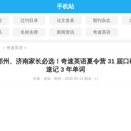
手机站
绍
过刊目录
论文发表
期刊杂志
讯
名校名师
新闻资讯
奇速英语
：
>
奇速英语
>
州、济南家长必选！奇速英语夏令营 31 届口
速记 3 年单词
作者：
未知
时间：
2026-05-13
阅读：
(
)