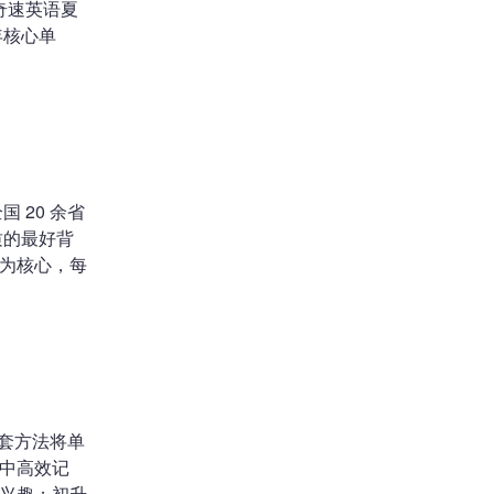
奇速英语夏
年核心单
 20 余省
质的最好背
为核心，每
这套方法将单
中高效记
习兴趣；初升