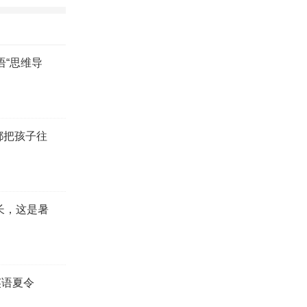
语“思维导
都把孩子往
长，这是暑
英语夏令