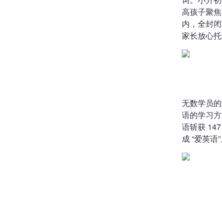
高孩子聚焦
内，全封闭
家长放心托
无数学员的
语的学习方
语斩获 1
成 “爱英语