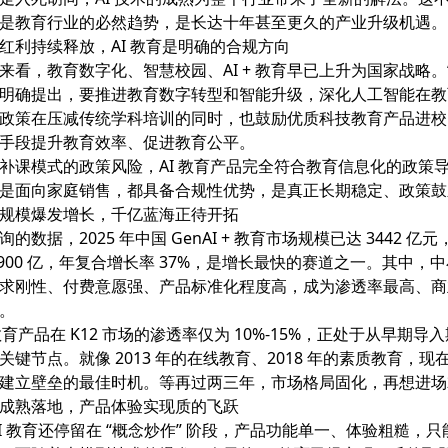
是教育行业的必然趋势，是长达十年甚至更久的产业升级机遇。
红利持续释放，AI 教育是明确的合规方向
来看，教育数字化、智慧校园、AI + 教育早已上升为国家战略。“
明确提出，要推进教育数字转型和智能升级，深化人工智能在教
政策在压减传统学科培训的同时，也鼓励优质科技教育产品进校
手段提升教育效率、促进教育公平。
补课模式的政策风险，AI 教育产品完全符合教育信息化的政策
是面向家庭销售，都具备合规性优势，是真正长期稳定、政策鼓
规模爆发增长，千亿蓝海正待开拓
的数据，2025 年中国 GenAI + 教育市场规模已达 3442 亿元，
8900 亿，年复合增长率 37%，是增长最快的赛道之一。其中，中小
求刚性、付费意愿强、产品标准化程度高，成为渗透率最高、商
。
教育产品在 K12 市场的渗透率仅为 10%-15%，正处于从早期导
关键节点。就像 2013 年的在线教育、2018 年的素质教育，现
建立壁垒的最佳时机。等再过两三年，市场格局固化，再想进场
成熟落地，产品体验实现质的飞跃
AI 教育还停留在 “概念炒作” 阶段，产品功能单一、体验粗糙，