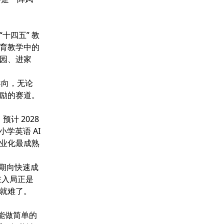
十四五” 教
育教学中的
园、进家
导向，无论
励的赛道。
预计 2028
学英语 AI
业化最成熟
入期向快速成
在入局正是
就难了。
只能做简单的