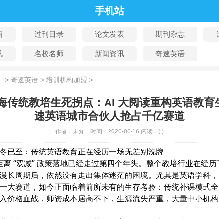
手机站
绍
过刊目录
论文发表
期刊杂志
讯
名校名师
新闻资讯
奇速英语
：
>
奇速英语
>
培训机构加盟
>
上海传统教培生死拐点：AI 大阅读重构英语教育
速英语城市合伙人抢占千亿赛道
作者：
未知
时间：
2026-06-16
阅读：
(
)
冬已至：传统英语教育正在经历一场无差别洗牌
年，距离 “双减” 政策落地已经走过第四个年头。整个教培行业在经
漫长周期后，依然没有走出集体迷茫的困境。尤其是英语学科，
一大赛道，如今正面临着前所未有的生存考验：传统补课模式全
入价格血战，师资成本居高不下，生源流失严重，大量中小机构