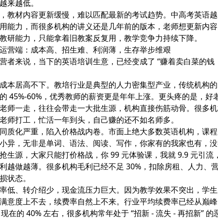
越来越低。
，教材内容更新缓慢，难以匹配最新的考试趋势。中高考英语越
用能力，而很多机构的讲义还是几年前的版本，老师想更新内容
教研能力，只能拿着旧教案反复用，教学竞争力持续下降。
运营端：成本高、招生难、利润薄，生存举步维艰
营者来说，当下的英语培训生意，已经变成了 “赚着卖白菜的钱
成本居高不下
。教培行业是典型的人力密集型产业，传统机构的
的 45%-60%，优秀教师的薪资更是年年上涨。更头疼的是，好
老师一走，往往会带走一大批生源，机构直接伤筋动骨。很多机
老师打工，忙活一年到头，自己赚的还不如名师多。
同质化严重，陷入价格战内卷
。市面上绝大多数英语机构，课程
小异，无非是单词、语法、阅读、写作，你家有的我家也有，没
抢生源，大家只能打价格战，你 99 元体验课，我就 9.9 元引
利越做越薄。很多机构毛利已经不足 30%，扣除房租、人力、
损状态。
率低、转介绍少，现金流压力巨大
。因为教学效果不突出，学生
满意度上不去，续费率自然上不来。行业平均续费率已经从巅峰
了现在的 40% 左右，很多机构常年处于 “招新 - 流失 - 再招新” 