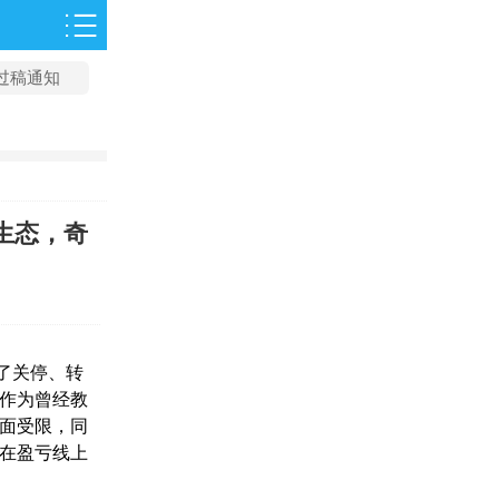
过稿通知
生态，奇
历了关停、转
作为曾经教
面受限，同
在盈亏线上