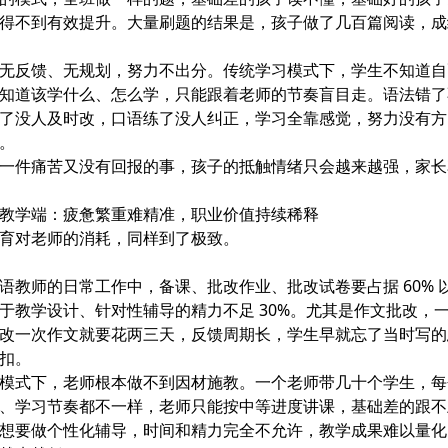
得不到有效提升。大量刷题的结果是，孩子做了几百篇阅读，成
无反馈、无规划，努力不出分
。传统学习模式下，学生不知道自
知道该学什么、怎么学，只能跟着老师的节奏盲目走。语法错了
了没人及时改，口语练了没人纠正，学习全靠感觉，努力没有方
。
一件痛苦又没有回报的事，孩子的抵触情绪只会越来越强，家长
教学端：疲惫繁重难精准，职业价值持续稀释
育对老师的消耗，同样到了极致。
语教师的日常工作中，备课、批改作业、批改试卷要占据 60% 
于教学设计、针对性辅导的精力不足 30%。尤其是作文批改，
改一次作文就要花两三天，反馈周期长，学生早就忘了当时写的
扣。
模式下，老师根本做不到因材施教。一个老师带几十个学生，每
、学习节奏都不一样，老师只能按中等进度讲课，基础差的跟不
想要做个性化辅导，时间和精力完全不允许，教学成果难以量化