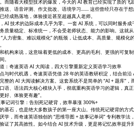
。而随着大模型技术的爆发，今天的 AI 教育已经实现了质的飞
推送、语音评测、作文批改、语境学习…… 这些曾经只存在于想
已经成熟落地，体验接近甚至超越真人老师。
，AI 技术的边际成本几乎为零。一套 AI 系统，可以同时服务
务质量稳定、标准统一，不会受老师状态、能力的影响。这就从
 “人力密集、难以规模化” 的瓶颈，让低成本、高质量、规模化
。
和机构来说，这意味着更低的成本、更高的毛利、更强的可复制
间。
道：奇速英语 AI 大阅读，四大引擎重新定义英语学习效率
点与时代机遇，奇速英语凭借 28 年的英语教研积淀，结合前沿 A
整的 AI 大阅读解决方案。这套系统不是简单的 “AI + 题库”
口语、语法四大核心模块入手，彻底重构英语学习的逻辑，真正实
更好、体验更有趣”。
 故事记词引擎：告别死记硬背，效率暴涨 300%+
的基石，也是绝大多数孩子的第一座大山。传统死记硬背的方式
厌学，而奇速英语独创的 “思维导图 + 故事记单词” 专利教学法
验证了其高效性。如今结合 AI 技术升级，更是将记忆效率提升