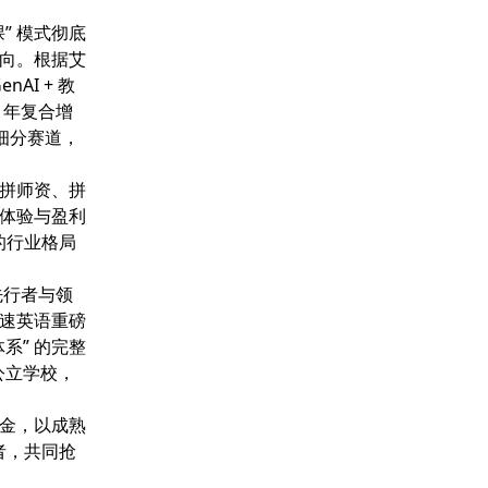
” 模式彻底
向。根据艾
AI + 教
元，年复合增
的细分赛道，
拼师资、拼
体验与盈利
的行业格局
先行者与领
速英语重磅
体系” 的完整
公立学校，
。
金，以成熟
者，共同抢