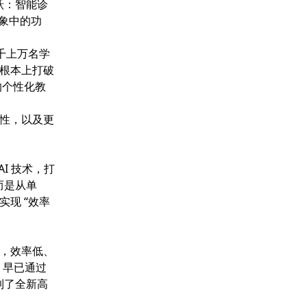
跃：智能诊
象中的功
成千上万名学
根本上打破
的个性化教
性，以及更
I 技术，打
，而是从单
现 “效率
，效率低、
，早已通过
到了全新高