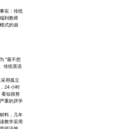
事实：传统
端到教师
模式的崩
为 “最不想
”。传统英语
生采用孤立
24 小时
，看似很努
严重的厌学
材料，几年
读教学采用
子觉得没挑