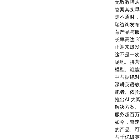
无数教培从
答案其实早
走不通时，
瑞咨询发布的《
育产品与服务
长率高达 
正迎来爆发
这不是一次
场地、拼营
模型。谁能
中占据绝对
深耕英语教
跑者。依托
推出
AI 
解决方案。
服务超百万
如今，奇速
的产品、可
占千亿级英