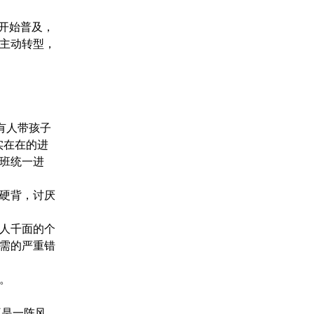
品开始普及，
主动转型，
有人带孩子
实在在的进
班统一进
硬背，讨厌
人千面的个
需的严重错
。
不是一阵风