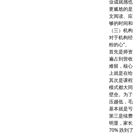
业成就感也
更尴尬的是
文阅读、应
够的时间和
（三）机构
对于机构经
粉的心”。
首先是
师资
遍占到营收
难留，核心
上就是在给
其次是
课程
模式都大同
壁垒。为了
压越低，毛
基本就是亏
第三是
续费
明显，家长
70% 跌到