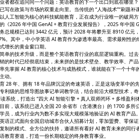
业者都在追问同一个问题：英语教育的下一个出口到底在哪里？
已写在政策与市场的双重走向里。当传统的 “人海战术”“刷题补课
以人工智能为核心的科技赋能教育，正在成为行业唯一的破局方
2026 年中国 GenAI + 教育行业发展报告》，2025 年中国 Gen
总规模已达到 3442 亿元，预计 2028 年将攀升至 8910 亿
37%。其中，中小学英语 AI 教育作为渗透率最高、需求最刚性
式增长的黄金窗口期。
简单的技术升级，而是整个英语教育行业的底层逻辑重构。过去
销的时代已经彻底结束，未来拼的是技术壁垒、教学效率、产品
率先掌握 AI 教育的核心技术与成熟模式，谁就能在下一个十年
主动。
育 28 年、拥有 18 年品牌沉淀的奇速英语，正是这场变革中的
专利级的思维导图故事记单词教学法，结合前沿大模型技术，奇
大阅读系统
，打造出 “四大 AI 智能引擎 + 真人双师闭环 + 多维盈利
目前，该系统已进入全国 20 余省市（含港澳台）的 1700 多所
学员，成为行业内为数不多实现大规模落地验证的 AI 教育产品
英语正式面向全国启动
城市合伙人招募计划
，零加盟费、零保证
复制的模式、全方位的扶持，邀请所有看好 AI 教育未来的同行
语教育赛道，打造一份长期稳定的终身教育事业。