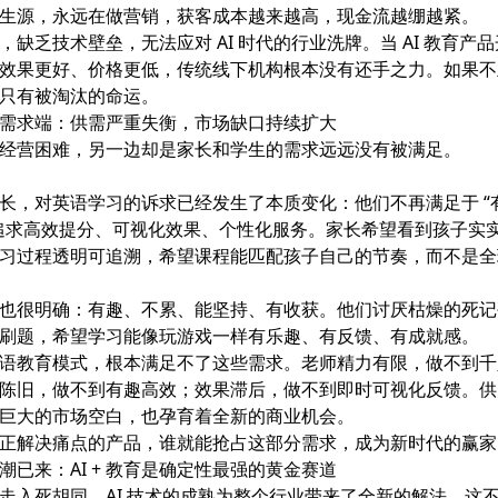
生源，永远在做营销，获客成本越来越高，现金流越绷越紧。
，
缺乏技术壁垒，无法应对 AI 时代的行业洗牌
。当 AI 教育产
效果更好、价格更低，传统线下机构根本没有还手之力。如果不
只有被淘汰的命运。
需求端：供需严重失衡，市场缺口持续扩大
经营困难，另一边却是家长和学生的需求远远没有被满足。
长，对英语学习的诉求已经发生了本质变化：他们不再满足于 “
追求
高效提分、可视化效果、个性化服务
。家长希望看到孩子实
习过程透明可追溯，希望课程能匹配孩子自己的节奏，而不是全
也很明确：
有趣、不累、能坚持、有收获
。他们讨厌枯燥的死记
刷题，希望学习能像玩游戏一样有乐趣、有反馈、有成就感。
语教育模式，根本满足不了这些需求。老师精力有限，做不到千
陈旧，做不到有趣高效；效果滞后，做不到即时可视化反馈。供
巨大的市场空白，也孕育着全新的商业机会。
正解决痛点的产品，谁就能抢占这部分需求，成为新时代的赢家
潮已来：AI + 教育是确定性最强的黄金赛道
走入死胡同，AI 技术的成熟为整个行业带来了全新的解法。这